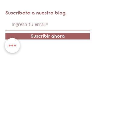
Suscríbete a nuestro blog.
Suscribir ahora
Ponte en contacto
Teléfono/Whatsap
p
+52 55 60 65 88 68
Email
anandapetcare@gmail.com
Horario
s